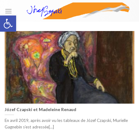
Skip
to
Open toolbar
content
Józef Czapski et Madeleine Renaud
En avril 2019, après avoir vu les tableaux de Józef Czapski, Murielle
Gagnebin s’est adressée[...]