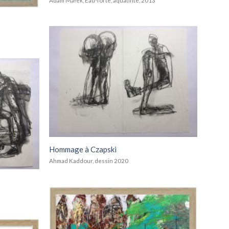
Adam Małek, Eau-forte, aquatinte, 2013
Add to
wishlist
Add to
wishlist
Hommage à Czapski
Ahmad Kaddour, dessin 2020
Add to
wishlist