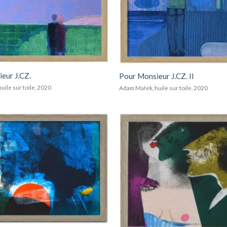
eur J.CZ.
Pour Monsieur J.CZ. II
uile sur toile, 2020
Adam Małek, huile sur toile, 2020
Add to
wishlist