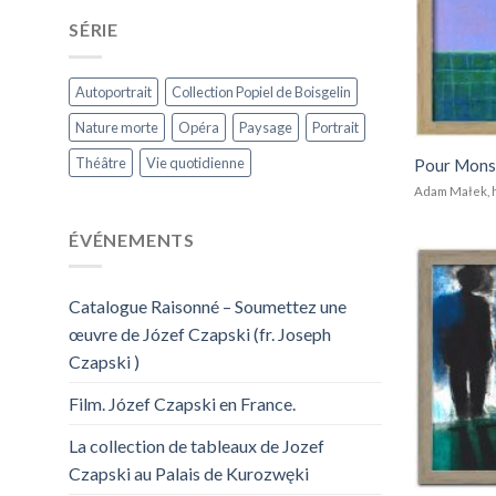
SÉRIE
Autoportrait
Collection Popiel de Boisgelin
Nature morte
Opéra
Paysage
Portrait
Théâtre
Vie quotidienne
Pour Monsi
Adam Małek, h
ÉVÉNEMENTS
Catalogue Raisonné – Soumettez une
œuvre de Józef Czapski (fr. Joseph
Czapski )
Film. Józef Czapski en France.
La collection de tableaux de Jozef
Czapski au Palais de Kurozwęki