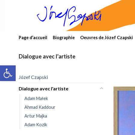
Skip
to
content
Page d’accueil
Biographie
Oeuvres de Józef Czapski
Dialogue avec l'artiste
Open toolbar
Józef Czapski
Dialogue avec l'artiste
Adam Małek
Ahmad Kaddour
Artur Majka
Adam Kozik