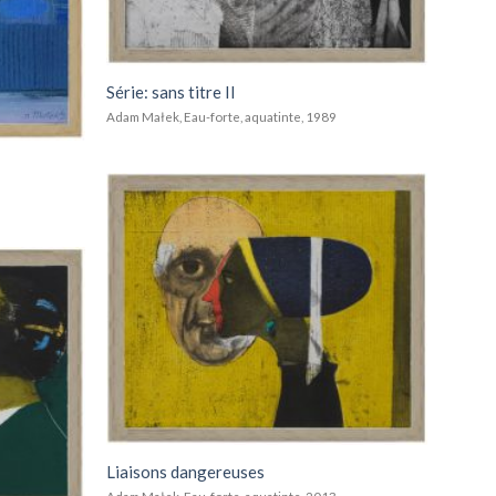
Série: sans titre II
Adam Małek, Eau-forte, aquatinte, 1989
Add to
wishlist
Add to
wishlist
Liaisons dangereuses