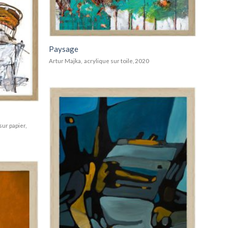
Add to
wishlist
Paysage
Artur Majka, acrylique sur toile, 2020
Add to
wishlist
sur papier,
Add to
wishlist