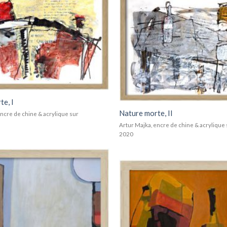
Add to
wishlist
te, I
Nature morte, II
encre de chine & acrylique sur
Artur Majka, encre de chine & acrylique 
2020
Add to
wishlist