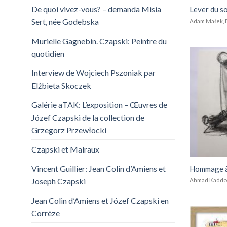
De quoi vivez-vous? – demanda Misia
Lever du so
Sert, née Godebska
Adam Małek, E
Murielle Gagnebin. Czapski: Peintre du
quotidien
Interview de Wojciech Pszoniak par
Elżbieta Skoczek
Galérie aTAK: L’exposition – Œuvres de
Józef Czapski de la collection de
Grzegorz Przewłocki
Czapski et Malraux
Vincent Guillier: Jean Colin d’Amiens et
Hommage à 
Joseph Czapski
Ahmad Kaddou
Jean Colin d’Amiens et Józef Czapski en
Corrèze