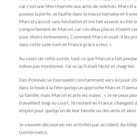
car c’est une fête réservée aux amis de Jeleński. Marcel a
pousse la porte, se faufile dans la masse humaine et trave
Marcel s’assoit sans hésitation et me fait asseoir à côté de
comportement de Marcel, car ces deux places étaient cer
pour divers événements. Comment Marcel osait-il les pren
dans cette salle sont en France grâce à moi. »
Au cours de cette soirée, tout ce que Marcel a fait penda
même pas mentionné. J’ai vu qu’il était fâché et chagriné.
Des Polonais se tournaient constamment vers lui pour obte
dans la foule à la fête quelqu’un approche Marcel. Il de
sa famille, mais Marcel écarte les mains : « Je ne peux plus
travaillent long ou court. Ils restent en France, changent 
emploi pour quelqu’un de leur famille ou des amis et ainsi l
Je souvent découvrais ses activités par accident. Au télé
Gombrowicz.