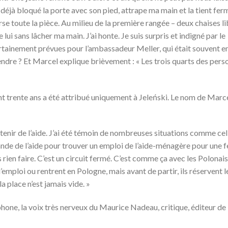
 déjà bloqué la porte avec son pied, attrape ma main et la tient fer
rse toute la pièce. Au milieu de la première rangée – deux chaises li
 lui sans lâcher ma main. J’ai honte. Je suis surpris et indigné par le
tainement prévues pour l’ambassadeur Meller, qui était souvent e
dre ? Et Marcel explique brièvement : « Les trois quarts des pers
nt trente ans a été attribué uniquement à Jeleński. Le nom de Marcel
nir de l’aide. J’ai été témoin de nombreuses situations comme cell
mande de l’aide pour trouver un emploi de l’aide-ménagère pour une
 rien faire. C’est un circuit fermé. C’est comme ça avec les Polonais :
d’emploi ou rentrent en Pologne, mais avant de partir, ils réservent l
a place n’est jamais vide. »
phone, la voix très nerveux du Maurice Nadeau, critique, éditeur de