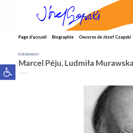
Skip
to
content
Page d’accueil
Biographie
Oeuvres de Józef Czapski
ÉVÉNEMENT
Marcel Péju, Ludmiła Murawska-
Open toolbar