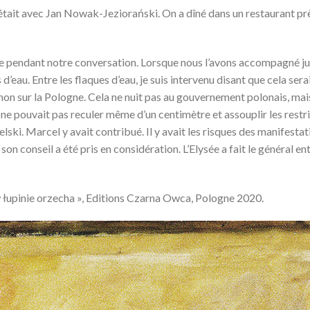
 C’était avec Jan Nowak-Jeziorański. On a dîné dans un restaurant pr
pluie pendant notre conversation. Lorsque nous l’avons accompagné j
’eau. Entre les flaques d’eau, je suis intervenu disant que cela serai
non sur la Pologne. Cela ne nuit pas au gouvernement polonais, mai
n ne pouvait pas reculer même d’un centimètre et assouplir les restri
zelski. Marcel y avait contribué. Il y avait les risques des manifestat
 son conseil a été pris en considération. L’Elysée a fait le général ent
 łupinie orzecha », Editions Czarna Owca, Pologne 2020.