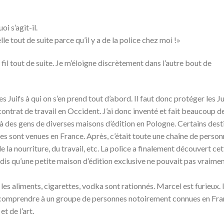
i s’agit-il.
e tout de suite parce qu’il y a de la police chez moi !»
il tout de suite. Je m’éloigne discrètement dans l’autre bout de
 Juifs à qui on s’en prend tout d’abord. Il faut donc protéger les Ju
ontrat de travail en Occident. J’ai donc inventé et fait beaucoup d
 des gens de diverses maisons d’édition en Pologne. Certains dest
s sont venues en France. Après, c’était toute une chaîne de person
 la nourriture, du travail, etc. La police a finalement découvert ce
dis qu’une petite maison d’édition exclusive ne pouvait pas vraimen
les aliments, cigarettes, vodka sont rationnés. Marcel est furieux. 
it comprendre à un groupe de personnes notoirement connues en Fra
t de l’art.