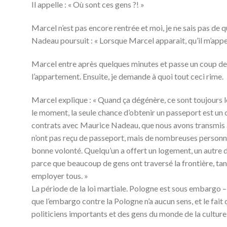
Il appelle : « Où sont ces gens ?! »
Marcel n’est pas encore rentrée et moi, je ne sais pas de quo
Nadeau poursuit : « Lorsque Marcel apparait, qu’il m’appell
Marcel entre après quelques minutes et passe un coup de f
l’appartement. Ensuite, je demande à quoi tout ceci rime.
Marcel explique : « Quand ça dégénère, ce sont toujours les
le moment, la seule chance d’obtenir un passeport est un c
contrats avec Maurice Nadeau, que nous avons transmis à
n’ont pas reçu de passeport, mais de nombreuses personne
bonne volonté. Quelqu’un a offert un logement, un autre de
parce que beaucoup de gens ont traversé la frontière, tan
employer tous. »
La période de la loi martiale. Pologne est sous embargo – 
que l’embargo contre la Pologne n’a aucun sens, et le fa
politiciens importants et des gens du monde de la culture e