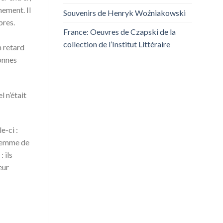
mement. Il
Souvenirs de Henryk Woźniakowski
bres.
France: Oeuvres de Czapski de la
collection de l’Institut Littéraire
n retard
onnes
 n’était
e-ci :
 femme de
 ils
eur