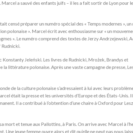
arcel a sauvé des enfants juifs – il les a fait sortir de Lyon pour l
Il était censé préparer un numéro spécial des « Temps modernes », u
lution polonaise ». Marcel écrit avec enthousiasme sur « un mouveme
 dogmes ». Le numéro comprend des textes de Jerzy Andrzejewski, 
 Rudnicki.
ec Konstanty Jeleński. Les livres de Rudnicki, Mrożek, Brandys et
e la littérature polonaise. Après une vaste campagne de presse, L
nde de la culture polonaise s’adressaient à lui avec leurs problèmes. 
cel était la presse et les universités d’Europe et des États-Unis. Il
manent. Il a contribué à l’obtention d’une chaire à Oxford pour Les
a mort et tenue aux Pallottins, à Paris. On arrive avec Marcel à l’h
 Une jeune femme ouvre alors et dit qu’elle ne peut pas nous laiss