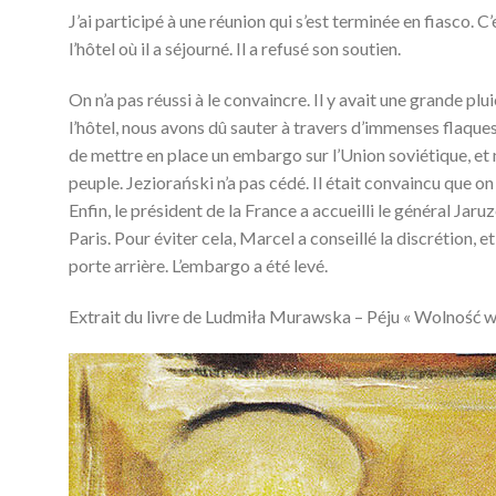
J’ai participé à une réunion qui s’est terminée en fiasco.
l’hôtel où il a séjourné. Il a refusé son soutien.
On n’a pas réussi à le convaincre. Il y avait une grande 
l’hôtel, nous avons dû sauter à travers d’immenses flaques d
de mettre en place un embargo sur l’Union soviétique, et 
peuple. Jeziorański n’a pas cédé. Il était convaincu que o
Enfin, le président de la France a accueilli le général Jaru
Paris. Pour éviter cela, Marcel a conseillé la discrétion, et
porte arrière. L’embargo a été levé.
Extrait du livre de Ludmiła Murawska – Péju « Wolność w