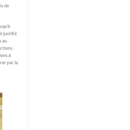
ès de
usqu’à
t justifié
s au
ctions.
ions à
rer par la