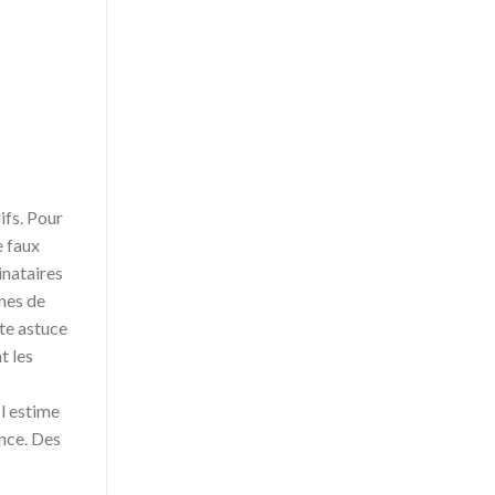
ifs. Pour
e faux
inataires
nes de
tte astuce
t les
Il estime
nce. Des