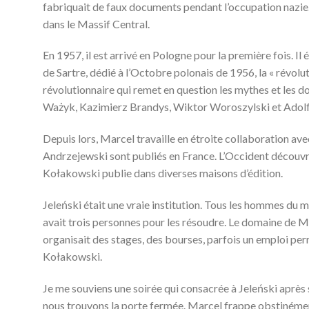
fabriquait de faux documents pendant l’occupation nazie. M
dans le Massif Central.
En 1957, il est arrivé en Pologne pour la première fois. 
de Sartre, dédié à l’Octobre polonais de 1956, la « révo
révolutionnaire qui remet en question les mythes et les
Ważyk, Kazimierz Brandys, Wiktor Woroszylski et Adolf
Depuis lors, Marcel travaille en étroite collaboration av
Andrzejewski sont publiés en France. L’Occident découvr
Kołakowski publie dans diverses maisons d’édition.
Jeleński était une vraie institution. Tous les hommes du mo
avait trois personnes pour les résoudre. Le domaine de Mar
organisait des stages, des bourses, parfois un emploi per
Kołakowski.
Je me souviens une soirée qui consacrée à Jeleński après s
nous trouvons la porte fermée. Marcel frappe obstinément.