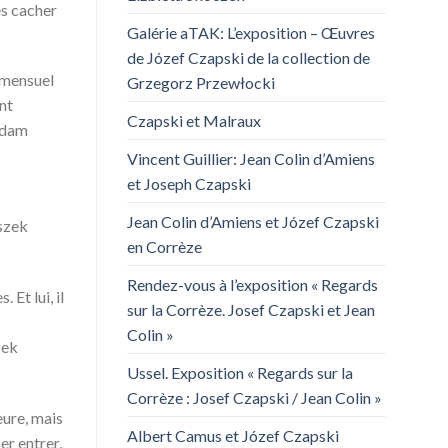
es cacher
Galérie aTAK: L’exposition – Œuvres
de Józef Czapski de la collection de
n mensuel
Grzegorz Przewłocki
nt
Czapski et Malraux
Adam
Vincent Guillier: Jean Colin d’Amiens
et Joseph Czapski
Jean Colin d’Amiens et Józef Czapski
eszek
en Corrèze
Rendez-vous à l’exposition « Regards
Et lui, il
sur la Corrèze. Josef Czapski et Jean
Colin »
zek
Ussel. Exposition « Regards sur la
Corrèze : Josef Czapski / Jean Colin »
eure, mais
Albert Camus et Józef Czapski
er entrer,