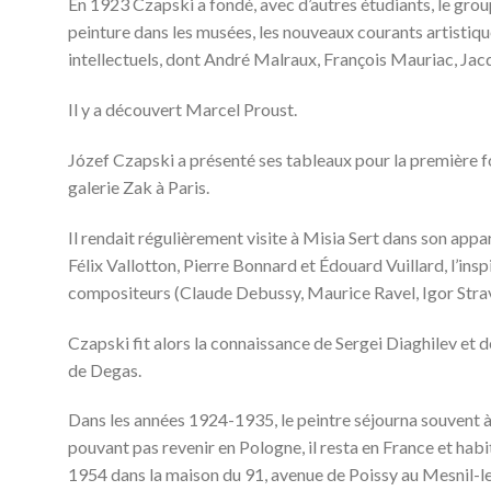
En 1923 Czapski a fondé, avec d’autres étudiants, le groupe
peinture dans les musées, les nouveaux courants artistique
intellectuels, dont André Malraux, François Mauriac, Jac
Il y a découvert Marcel Proust.
Józef Czapski a présenté ses tableaux pour la première fo
galerie Zak à Paris.
Il rendait régulièrement visite à Misia Sert dans son ap
Félix Vallotton, Pierre Bonnard et Édouard Vuillard, l’insp
compositeurs (Claude Debussy, Maurice Ravel, Igor Stravi
Czapski fit alors la connaissance de Sergei Diaghilev et de
de Degas.
Dans les années 1924-1935, le peintre séjourna souvent à
pouvant pas revenir en Pologne, il resta en France et habi
1954 dans la maison du 91, avenue de Poissy au Mesnil-le-Ro