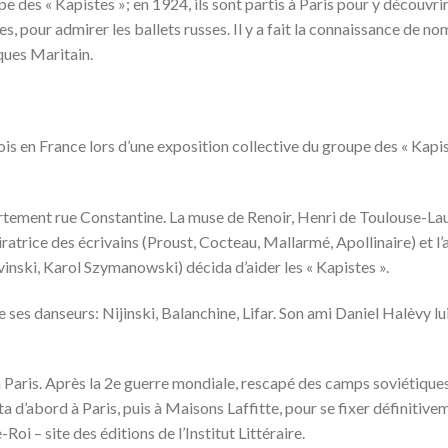
 des « Kapistes »; en 1924, ils sont partis à Paris pour y découvrir
s, pour admirer les ballets russes. Il y a fait la connaissance de n
ques Maritain.
is en France lors d’une exposition collective du groupe des « Kapist
partement rue Constantine. La muse de Renoir, Henri de Toulouse-La
iratrice des écrivains (Proust, Cocteau, Mallarmé, Apollinaire) et l
nski, Karol Szymanowski) décida d’aider les « Kapistes ».
 ses danseurs: Nijinski, Balanchine, Lifar. Son ami Daniel Halèvy lui
 Paris. Après la 2e guerre mondiale, rescapé des camps soviétiques
ta d’abord à Paris, puis à Maisons Laffitte, pour se fixer définitive
i – site des éditions de l’Institut Littéraire.