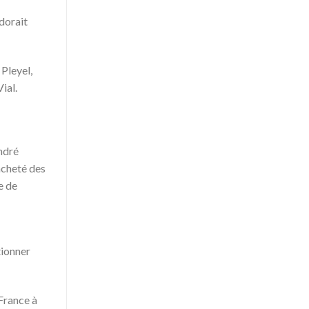
adorait
 Pleyel,
ial.
André
acheté des
e de
tionner
 France à