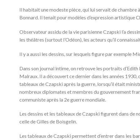
Il habitait une modeste pièce, qui lui servait de chambre à 
Bonnard. Il tenait pour modèles d’expression artistique C
Observateur assidu de la vie parisienne Czapski l’a dessiné
les théâtres (surtout l’Odéon), les acteurs qu’il connaiss
Il y a aussi les dessins, sur lesquels figure par exemple M
Dans son journal intime, on retrouve les portraits d’Edith
Malraux. Il a découvert ce dernier dans les années 1930, 
tableaux de Czapski après la guerre, lorsqu’il était ministr
nombreux diplomates et membres du gouvernement français
communiste après la 2e guerre mondiale.
Les dessins et les tableaux de Czapski figurent dans de n
celle de Gilles de Boisgelin.
Les tableaux de Czapski permettent d’entrer dans les bars, 