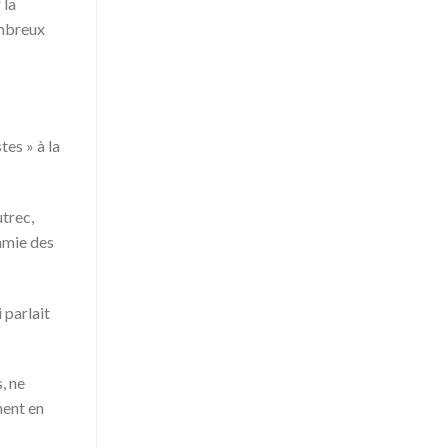
 la
ombreux
es » à la
utrec,
’amie des
 parlait
, ne
ment en