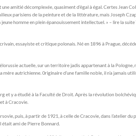
t une amitié décomplexée, quasiment d’égal à égal. Certes Jean Col
milieux parisiens de la peinture et de la littérature, mais Joseph Cza
un jeune homme en plein épanouissement intellectuel. » – l
ire la suite
écrivain, essayiste et critique polonais. Né en 1896 à Prague, décé
élorussie actuelle, sur un territoire jadis appartenant à la Pologne,
mère autrichienne. 0riginaire d’une famille noble, il n’a jamais util
g et y a étudié à la Faculté de Droit. Après la révolution bolchéviq
 et à Cracovie.
ovie, puis, à partir de 1921, à celle de Cracovie, dans l’atelier du
l était ami de Pierre Bonnard.