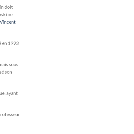
in doit
pski ne
Vincent
dé en 1993
 mais sous
isé son
ue, ayant
 professeur