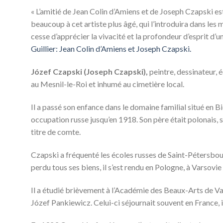
« L’amitié de Jean Colin d’Amiens et de Joseph Czapski es
beaucoup à cet artiste plus âgé, qui l’introduira dans les 
cesse d’apprécier la vivacité et la profondeur d’esprit d’
Guillier: Jean Colin d’Amiens et Joseph Czapski.
Józef Czapski (Joseph Czapski),
peintre, dessinateur, 
au Mesnil-le-Roi et inhumé au cimetière local.
Il a passé son enfance dans le domaine familial situé en Bi
occupation russe jusqu’en 1918. Son père était polonais, sa 
titre de comte.
Czapski a fréquenté les écoles russes de Saint-Pétersbour
perdu tous ses biens, il s’est rendu en Pologne, à Varsovie
Il a étudié brièvement à l’Académie des Beaux-Arts de Vars
Józef Pankiewicz. Celui-ci séjournait souvent en France, i