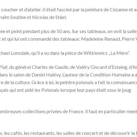
coucher et d’atelier. Il était fasciné par la peinture de Cézanne et 
haïm Soutine et Nicolas de Stäel.
e et peint pendant plus de 50 ans. Sur ses tableaux, on voit la salle
ait et qui lui ont commandé des tableaux: Madeleine Renaud, Pierre V
ichael Lonsdale, qu’il a vu dans la pièce de Witkiewicz „La Mère”.
 Piaf, du général Charles de Gaulle, de Valéry Giscard d’Estaing, d’
dans le salon de Daniel Halévy. L’auteur de la Condition Humaine a 
e de la culture. Grâce à lui, le peintre polonais a fait la connaissanc
 qui ont aidé les Polonais lorsque leur pays était sous le joug
ombreuses collections privées de France. Il faut en particulier men
les cafés, les restaurants, les salles de concert et de découvrir la