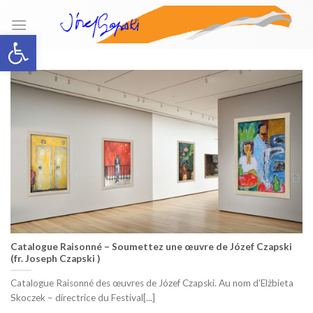
Skip
to
Open toolbar
content
Catalogue Raisonné – Soumettez une œuvre de Józef Czapski
(fr. Joseph Czapski )
Catalogue Raisonné des œuvres de Józef Czapski. Au nom d’Elżbieta
Skoczek – directrice du Festival[...]