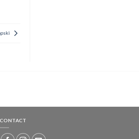
apski
CONTACT