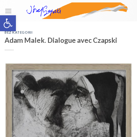
Skip
to
Open toolbar
content
BEZ KATEGORII
Adam Malek. Dialogue avec Czapski