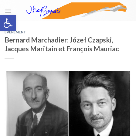
Skip
to
Open toolbar
content
ÉVÉNEMENT
Bernard Marchadier: Józef Czapski,
Jacques Maritain et François Mauriac