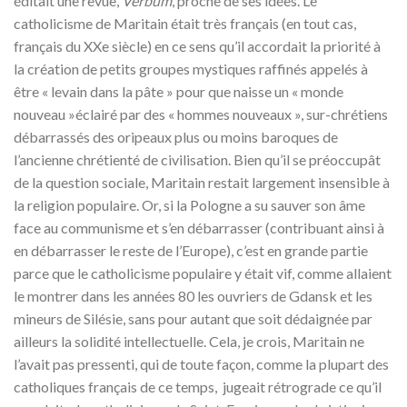
éditait une revue,
Verbum
, proche de ses idées. Le
catholicisme de Maritain était très français (en tout cas,
français du XXe siècle) en ce sens qu’il accordait la priorité à
la création de petits groupes mystiques raffinés appelés à
être « levain dans la pâte » pour que naisse un « monde
nouveau »éclairé par des « hommes nouveaux », sur-chrétiens
débarrassés des oripeaux plus ou moins baroques de
l’ancienne chrétienté de civilisation. Bien qu’il se préoccupât
de la question sociale, Maritain restait largement insensible à
la religion populaire. Or, si la Pologne a su sauver son âme
face au communisme et s’en débarrasser (contribuant ainsi à
en débarrasser le reste de l’Europe), c’est en grande partie
parce que le catholicisme populaire y était vif, comme allaient
le montrer dans les années 80 les ouvriers de Gdansk et les
mineurs de Silésie, sans pour autant que soit dédaignée par
ailleurs la solidité intellectuelle. Cela, je crois, Maritain ne
l’avait pas pressenti, qui de toute façon, comme la plupart des
catholiques français de ce temps, jugeait rétrograde ce qu’il