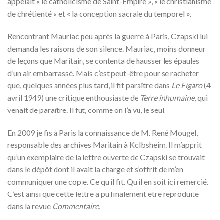
appelait « le catholicisme de Saint-Empire », « le christianisme
de chrétienté » et « la conception sacrale du temporel ».
Rencontrant Mauriac peu après la guerre à Paris, Czapski lui
demanda les raisons de son silence. Mauriac, moins donneur
de leçons que Maritain, se contenta de hausser les épaules
d’un air embarrassé. Mais c’est peut-être pour se racheter
que, quelques années plus tard, il fit paraître dans
Le Figaro
(4
avril 1949) une critique enthousiaste de
Terre inhumaine
, qui
venait de paraître. Il fut, comme on l’a vu, le seul.
En 2009 je fis à Paris la connaissance de M. René Mougel,
responsable des archives Maritain à Kolbsheim. Il m’apprit
qu’un exemplaire de la lettre ouverte de Czapski se trouvait
dans le dépôt dont il avait la charge et s’offrit de m’en
communiquer une copie. Ce qu’il fit. Qu’il en soit ici remercié.
C’est ainsi que cette lettre a pu finalement être reproduite
dans la revue
Commentaire.