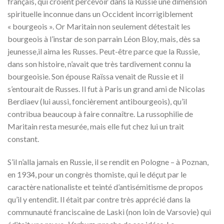
français, qui croient percevoir dans la Russie une dimension
spirituelle inconnue dans un Occident incorrigiblement
« bourgeois ». Or Maritain non seulement détestait les
bourgeois à l’instar de son parrain Léon Bloy, mais, dès sa
jeunesse,il aima les Russes. Peut-être parce que la Russie,
dans son histoire, n’avait que très tardivement connu la
bourgeoisie. Son épouse Raïssa venait de Russie et il
s’entourait de Russes. Il fut à Paris un grand ami de Nicolas
Berdiaev (lui aussi, foncièrement antibourgeois), qu’il
contribua beaucoup à faire connaître. La russophilie de
Maritain resta mesurée, mais elle fut chez lui un trait
constant.
S’il n’alla jamais en Russie, il se rendit en Pologne – à Poznan,
en 1934, pour un congrès thomiste, qui le déçut par le
caractère nationaliste et teinté d’antisémitisme de propos
qu’il y entendit. Il était par contre très apprécié dans la
communauté franciscaine de Laski (non loin de Varsovie) qui