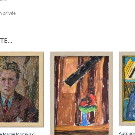
n privée
TE...
Add to
Add to
wishlist
wishlist
Autoport
de Maciej Morawski