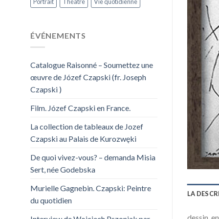
Portrait
Théâtre
Vie quotidienne
ÉVÉNEMENTS
Catalogue Raisonné – Soumettez une
œuvre de Józef Czapski (fr. Joseph
Czapski )
Film. Józef Czapski en France.
La collection de tableaux de Jozef
Czapski au Palais de Kurozwęki
De quoi vivez-vous? – demanda Misia
Sert, née Godebska
Murielle Gagnebin. Czapski: Peintre
LA DESCR
du quotidien
dessin, e
Interview de Wojciech Pszoniak par