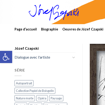
Skip
to
content
Page d’accueil
Biographie
Oeuvres de Józef Czapski
Józef Czapski
Open toolbar
Dialogue avec l'artiste
SÉRIE
Autoportrait
Collection Popiel de Boisgelin
Nature morte
Opéra
Paysage