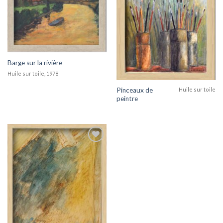
Barge sur la rivière
Huile sur toile, 1978
Pinceaux de
Huile sur toile
peintre
Add to
wishlist