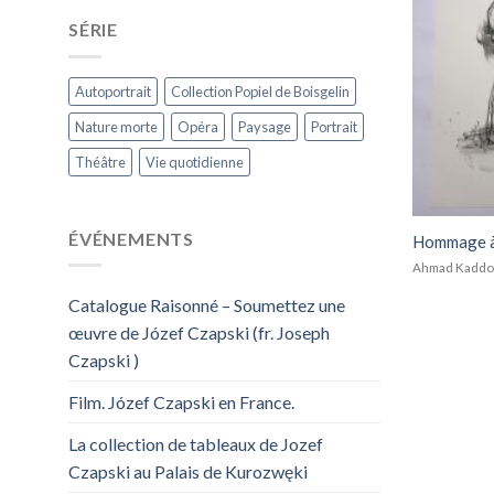
SÉRIE
Autoportrait
Collection Popiel de Boisgelin
Nature morte
Opéra
Paysage
Portrait
Théâtre
Vie quotidienne
ÉVÉNEMENTS
Hommage à
Ahmad Kaddou
Catalogue Raisonné – Soumettez une
œuvre de Józef Czapski (fr. Joseph
Czapski )
Film. Józef Czapski en France.
La collection de tableaux de Jozef
Czapski au Palais de Kurozwęki