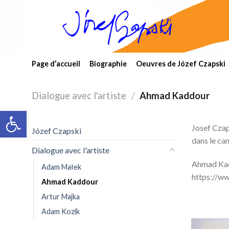
Skip
to
content
Page d’accueil
Biographie
Oeuvres de Józef Czapski
Dialogue avec l'artiste
/
Ahmad Kaddour
Open toolbar
Josef Czap
Józef Czapski
dans le ca
Dialogue avec l'artiste
Ahmad Kaddo
Adam Małek
https://w
Ahmad Kaddour
Artur Majka
Adam Kozik