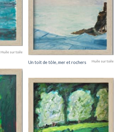
wishlist
Add to
wishlist
Huile sur toile
Huile sur toile
Un toit de tôle, mer et rochers
Add to
wishlist
Add to
wishlist