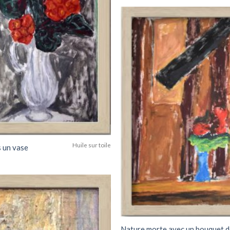
Huile sur toile
s un vase
Add to
wishlist
Nature morte avec un bouquet d