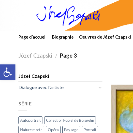
Skip
to
content
Page d’accueil
Biographie
Oeuvres de Józef Czapski
Józef Czapski
/
Page 3
Open toolbar
Józef Czapski
Dialogue avec l'artiste
SÉRIE
Autoportrait
Collection Popiel de Boisgelin
Nature morte
Opéra
Paysage
Portrait