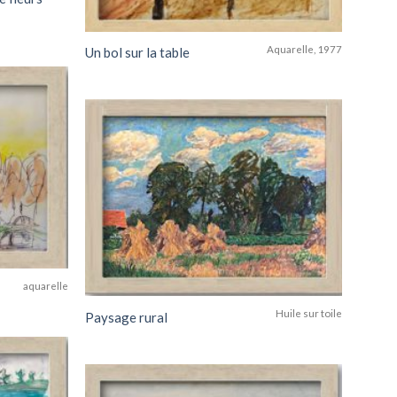
Aquarelle, 1977
Un bol sur la table
Add to
wishlist
Add to
wishlist
aquarelle
Huile sur toile
Paysage rural
Add to