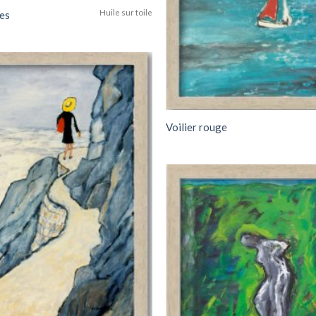
Huile sur toile
nes
Add to
wishlist
Voilier rouge