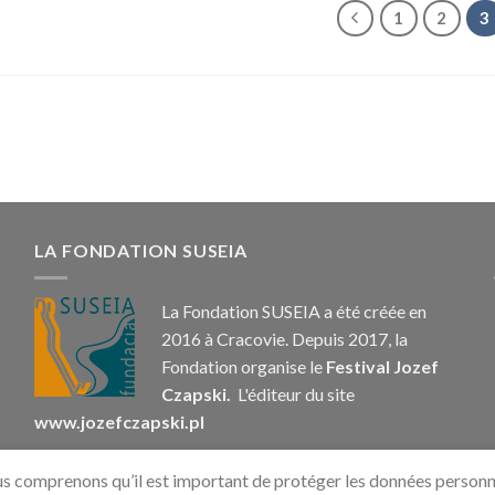
1
2
3
LA FONDATION SUSEIA
La Fondation SUSEIA a été créée en
2016 à Cracovie. Depuis 2017, la
Fondation organise le
Festival Jozef
Czapski.
L'éditeur du site
www.jozefczapski.pl
us comprenons qu’il est important de protéger les données personn