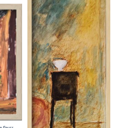
Add to
wishlist
e fleurs