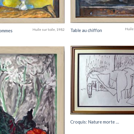
Huile
Huile sur toile, 1982
Table au chiffon
pommes
Add to
wishlist
Croquis: Nature morte …