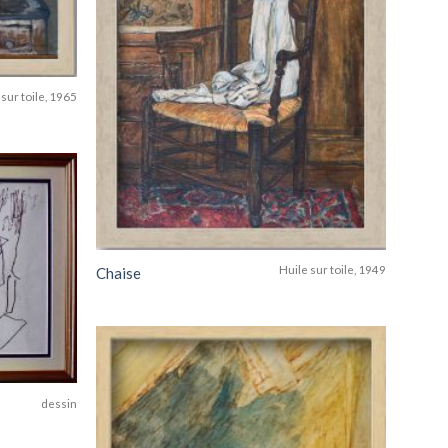
 sur toile, 1965
Add to
wishlist
Huile sur toile, 1949
Chaise
Add to
wishlist
dessin