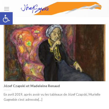
Skip
to
Open toolbar
content
Józef Czapski et Madeleine Renaud
En avril 2019, après avoir vu les tableaux de Józef Czapski, Murielle
Gagnebin s’est adressée[...]