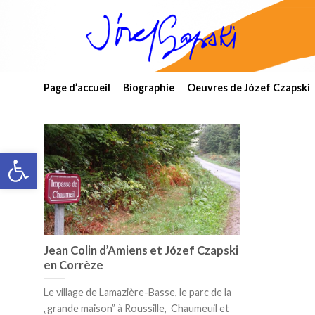
Skip
to
content
Page d’accueil
Biographie
Oeuvres de Józef Czapski
Open toolbar
Jean Colin d’Amiens et Józef Czapski
en Corrèze
Le village de Lamazière-Basse, le parc de la
„grande maison” à Roussille, Chaumeuil et