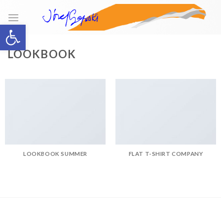
Skip
to
Open toolbar
content
LOOKBOOK
LOOKBOOK SUMMER
FLAT T-SHIRT COMPANY